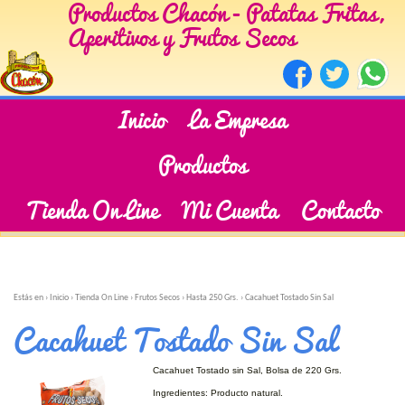
Productos Chacón - Patatas Fritas,
Aperitivos y Frutos Secos
Inicio
La Empresa
Productos
Tienda On Line
Mi Cuenta
Contacto
Estás en ›
Inicio
›
Tienda On Line
›
Frutos Secos
›
Hasta 250 Grs.
›
Cacahuet Tostado Sin Sal
Cacahuet Tostado Sin Sal
Cacahuet Tostado sin Sal, Bolsa de 220 Grs.
Ingredientes: Producto natural.