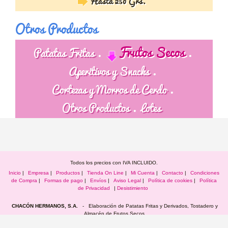
Hasta 250 Grs.
Otros Productos
Frutos Secos
Patatas Fritas
Aperitivos y Snacks
Cortezas y Morros de Cerdo
Otros Productos
Lotes
Todos los precios con IVA INCLUIDO.
Inicio
|
Empresa
|
Productos
|
Tienda On Line
|
Mi Cuenta
|
Contacto
|
Condiciones
de Compra
|
Formas de pago
|
Envíos
|
Aviso Legal
|
Política de cookies
|
Política
de Privacidad
|
Desistimiento
CHACÓN HERMANOS, S.A.
- Elaboración de Patatas Fritas y Derivados, Tostadero y
Almacén de Frutos Secos
C/. Ánimas, 30 - Apartado de Correos, 15 - Telf.: 926 870 280 - 926 870 395 - Fax.: