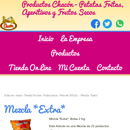
Productos Chacón - Patatas Fritas,
Aperitivos y Frutos Secos
Inicio
La Empresa
Productos
Tienda On Line
Mi Cuenta
Contacto
Estás en ›
Inicio
›
Tienda On Line
›
Frutos Secos
›
Más de 250 Grs.
›
Mezcla *Extra*
Mezcla *Extra*
Mezcla *Extra*, Bolsa 2 Kg.
Este Articulo es una Mezcla de 22 productos