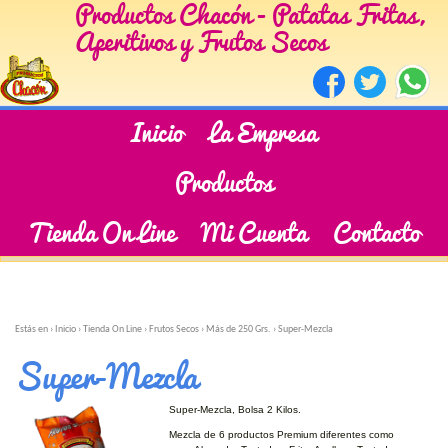
Productos Chacón - Patatas Fritas,
Aperitivos y Frutos Secos
Inicio
La Empresa
Productos
Tienda On Line
Mi Cuenta
Contacto
Estás en ›
Inicio
›
Tienda On Line
›
Frutos Secos
›
Más de 250 Grs.
›
Super-Mezcla
Super-Mezcla
Super-Mezcla, Bolsa 2 Kilos.
Mezcla de 6 productos Premium diferentes como