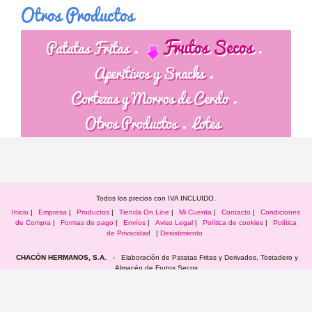
Otros Productos
Frutos Secos
Patatas Fritas
Aperitivos y Snacks
Cortezas y Morros de Cerdo
Otros Productos
Lotes
Todos los precios con IVA INCLUIDO.
Inicio
|
Empresa
|
Productos
|
Tienda On Line
|
Mi Cuenta
|
Contacto
|
Condiciones
de Compra
|
Formas de pago
|
Envíos
|
Aviso Legal
|
Política de cookies
|
Política
de Privacidad
|
Desistimiento
CHACÓN HERMANOS, S.A.
- Elaboración de Patatas Fritas y Derivados, Tostadero y
Almacén de Frutos Secos
C/. Ánimas, 30 - Apartado de Correos, 15 - Telf.: 926 870 280 - 926 870 395 - Fax.:
926 870 280 - Móvil y WhatsApp: 650 127 054
13260 BOLAÑOS DE CALATRAVA (Ciudad Real) - España