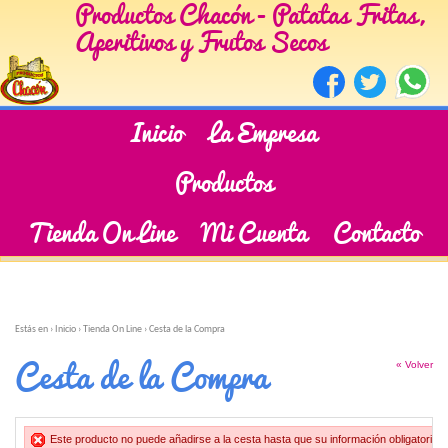
Productos Chacón - Patatas Fritas,
Aperitivos y Frutos Secos
Inicio
La Empresa
Productos
Tienda On Line
Mi Cuenta
Contacto
Estás en ›
Inicio
›
Tienda On Line
›
Cesta de la Compra
Cesta de la Compra
« Volver
Este producto no puede añadirse a la cesta hasta que su información obligatoria h