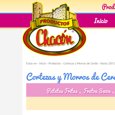
Produ
Inicio
Estás en ›
Inicio
›
Productos
›
Cortezas y Morros de Cerdo
›
Hasta 250 G
Cortezas y Morros de Cer
Patatas Fritas
Frutos Secos