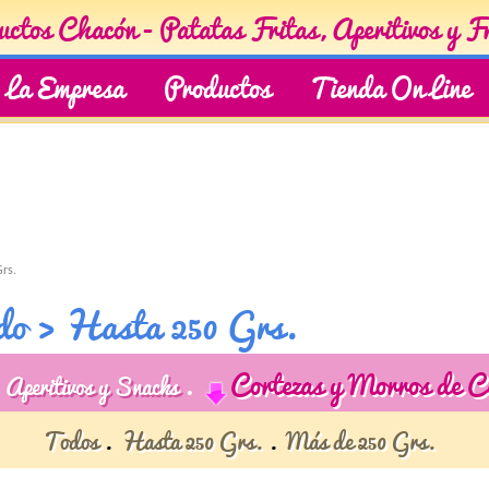
ctos Chacón - Patatas Fritas, Aperitivos y F
La Empresa
Productos
Tienda On Line
rs.
do › Hasta 250 Grs.
Cortezas y Morros de C
Aperitivos y Snacks
Todos
Hasta 250 Grs.
Más de 250 Grs.