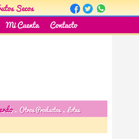
rutos Secos
Mi Cuenta
Contacto
erdo
Otros Productos
Lotes