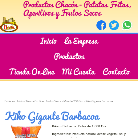
Productos Chacón - Patatas Fritas,
Aperitivos y Frutos Secos
Inicio
La Empresa
Productos
Tienda On Line
Mi Cuenta
Contacto
Estás en ›
Inicio
›
Tienda On Line
›
Frutos Secos
›
Más de 250 Grs.
›
Kiko Gigante Barbacoa
Kiko Gigante Barbacoa
Kikazo Barbacoa, Bolsa de 1,600 Grs.
Ingredientes: Producto natural, aceite vegetal, sal y