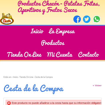
Productos Chacón - Patatas Fritas,
Aperitivos y Frutos Secos
Inicio
La Empresa
Productos
Tienda On Line
Mi Cuenta
Contacto
Estás en ›
Inicio
›
Tienda On Line
›
Cesta de la Compra
Cesta de la Compra
« Volver
Este producto no puede añadirse a la cesta hasta que su información obligatoria h