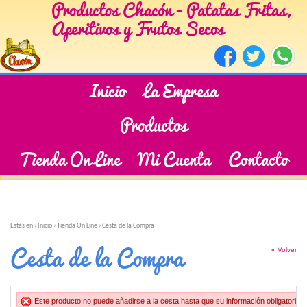
Productos Chacón - Patatas Fritas,
Aperitivos y Frutos Secos
Inicio
La Empresa
Productos
Tienda On Line
Mi Cuenta
Contacto
Estás en ›
Inicio
›
Tienda On Line
›
Cesta de la Compra
Cesta de la Compra
« Volver
Este producto no puede añadirse a la cesta hasta que su información obligatoria h