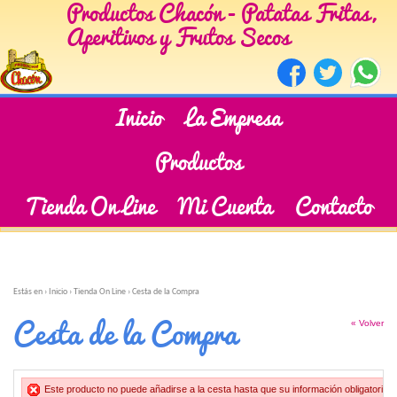
Productos Chacón - Patatas Fritas,
Aperitivos y Frutos Secos
Inicio
La Empresa
Productos
Tienda On Line
Mi Cuenta
Contacto
Estás en ›
Inicio
›
Tienda On Line
›
Cesta de la Compra
Cesta de la Compra
« Volver
Este producto no puede añadirse a la cesta hasta que su información obligatoria h